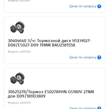
Модель: a053691
Цена по запросу
30404640 З/ч: Тормозной диск HSEH027-
D08/ES027-D09 19MM BAU2581558
Модель: a053542
Цена по запросу
30625278/Тормоз ES027A9HN GS180V 27NM
для D09/189D3809
Модель: a053539
Цена по запросу