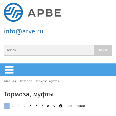
info@arve.ru
Главная
Каталог
Тормоза, муфты
Тормоза, муфты
1
2
3
4
5
6
7
8
9
последняя