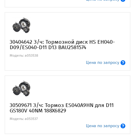
30404642 З/ч: Тормозной диск HS EH040-
D09/ES040-D11 D13 BAU2581574
Модель: a053538
Цена по запросу
30509671 З/ч: Тормоз ES040A9HN для D11
GS180V 40NM 188X6829
Модель: a053537
Цена по запросу