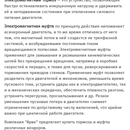
Электромагнитный тормоз
— это устройство, позволяющее
Rexnord
быстро останавливать инерционную нагрузку и удерживать
её в неподвижном состоянии при отключении силового
Rossi
питания двигателя.
Электромагнитная муфта
по принципу действия напоминает
Sew-Eurodrive
асинхронный двигатель, в то же время отличаясь от него
тем, что магнитный поток в ней создастся не трехфазной
системой, а возбуждаемыми постоянным током
вращающимися полюсами. Электромагнитные муфты
применяют для замыкания и размыкания кинематических
цепей без прекращения вращения, например в коробках
скоростей и передач, а также для пуска, реверсирования и
торможения приводов станков. Применение муфт позволяет
разделить пуск двигателей и механизмов, уменьшить время
пускового тока, устранить удары как в электродвигателях, так
и в механических передачах, обеспечить плавность разгона,
устранить перегрузки, проскальзывания и др. Резкое
уменьшение пусковых потерь в двигателях снимает
ограничение по допустимому числу включений, что крайне
важно при цикличной работе двигателя.
Компания "Арве" предлагает купить тормоза и муфты
различных вендоров.