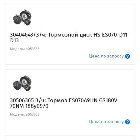
30404643/З/ч: Тормозной диск HS ES070-D11-
D13
Модель: a053536
Цена по запросу
30506365 З/ч: Тормоз ES070A9HN GS180V
70NM 188y0970
Модель: a053535
Цена по запросу