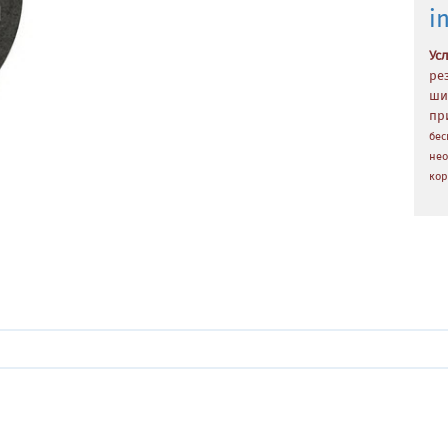
i
Ус
ре
ши
пр
бес
нео
кор