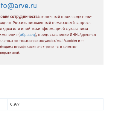
nfo@arve.ru
ловия сотрудничества
: конечный производитель-
зидент России, письменный немассовый запрос с
льдом или иной тех.информацией с указанием
именения (
образец
), предоставление ИНН.
Адресатам
платных почтовых сервисов yandex/mail/rambler и тп
бходима верификация электропочты в качестве
поративной.
0.977