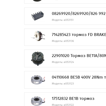
08269920/8269920/826 992
Модель: a053151
714285423 тормоз FD BRAK
Модель: a053136
22901020 Тормоз BE11A/8
Модель: a053124
04110668 BE5B 400V 28Nm 
Модель: a053123
17512832 BE1B тормоз
Модель: a053122