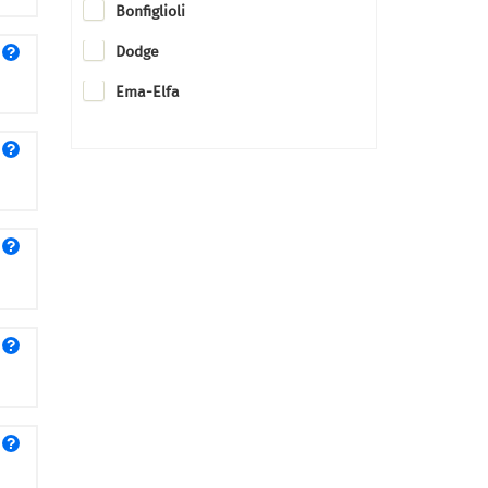
Bonfiglioli
Dodge
Ema-Elfa
Flender
Nord
Rexnord
Rossi
Sew-Eurodrive