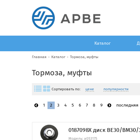
Каталог
Д
Главная
Каталог
Тормоза, муфты
Тормоза, муфты
Сортировать по:
цене
популярности
1
2
3
4
5
6
7
8
9
последняя
0187098Х диск BE30/BM30/3
Модель: a053175