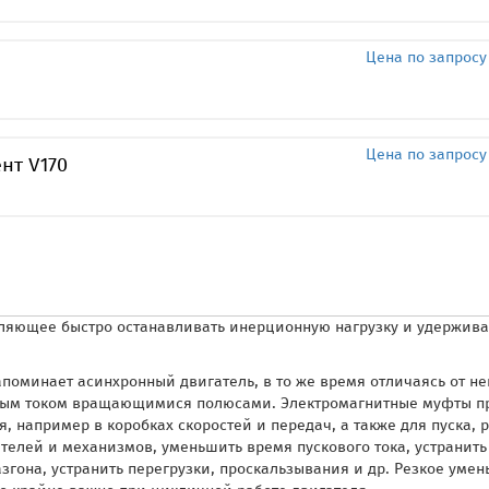
Цена по запросу
Цена по запросу
нт V170
оляющее быстро останавливать инерционную нагрузку и удержив
оминает асинхронный двигатель, в то же время отличаясь от нег
ным током вращающимися полюсами. Электромагнитные муфты п
 например в коробках скоростей и передач, а также для пуска,
елей и механизмов, уменьшить время пускового тока, устранить у
згона, устранить перегрузки, проскальзывания и др. Резкое уме