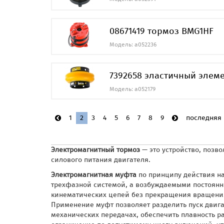
08671419 тормоз BMG1HF
Модель: a052236
7392658 эластичный элеме
Модель: a052179
1
2
3
4
5
6
7
8
9
последняя
Электромагнитный тормоз
— это устройство, позв
силового питания двигателя.
Электромагнитная муфта
по принципу действия нап
трехфазной системой, а возбуждаемыми постоян
кинематических цепей без прекращения вращения,
Применение муфт позволяет разделить пуск двигат
механических передачах, обеспечить плавность ра