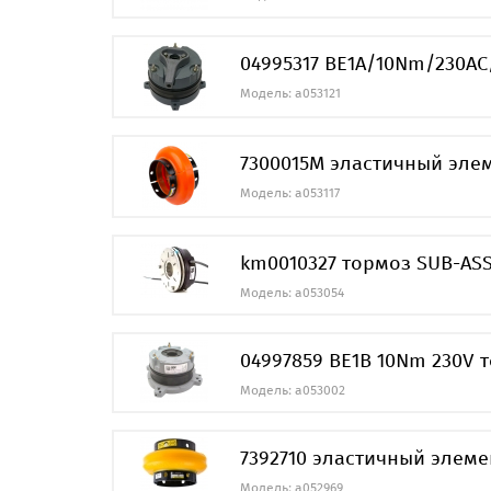
04995317 BE1A/10Nm/230A
Модель: a053121
7300015M эластичный эле
Модель: a053117
km0010327 тормоз SUB-ASS
Модель: a053054
04997859 BE1B 10Nm 230V 
Модель: a053002
7392710 эластичный элемен
Модель: a052969