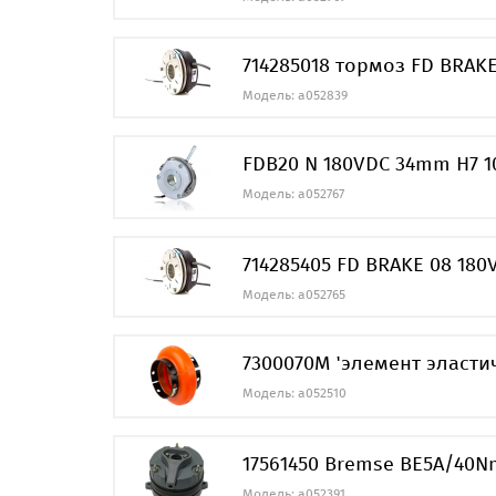
714285018 тормоз FD BRAKE
Модель: a052839
FDB20 N 180VDC 34mm H7 
Модель: a052767
714285405 FD BRAKE 08 180
Модель: a052765
7300070M 'элемент эласт
Модель: a052510
17561450 Bremse BE5A/40N
Модель: a052391