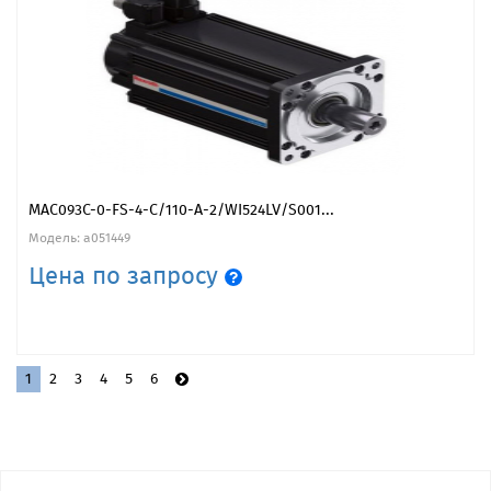
MAC093C-0-FS-4-C/110-A-2/WI524LV/S001...
Модель: a051449
Цена по запросу
1
2
3
4
5
6