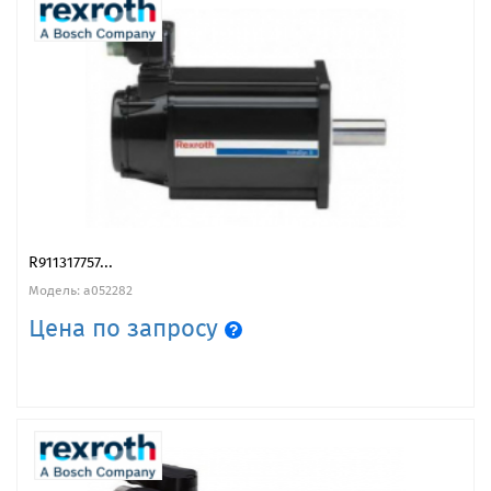
R911317757...
Модель: a052282
Цена по запросу