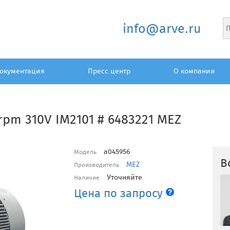
info@arve.ru
окументация
Пресс центр
О компании
rpm 310V IM2101 # 6483221 MEZ
a045956
Модель
В
MEZ
Производитель
Уточняйте
Наличие
Цена по запросу