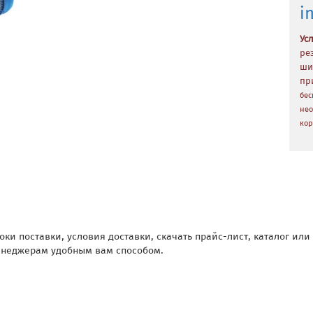
i
Ус
ре
ши
пр
бес
нео
кор
оки поставки, условия доставки, скачать прайс-лист, каталог ил
неджерам удобным вам способом.