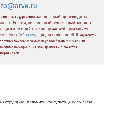
nfo@arve.ru
ловия сотрудничества
: конечный производитель-
зидент России, письменный немассовый запрос с
льдом или иной тех.информацией с указанием
именения (
образец
), предоставление ИНН.
Адресатам
платных почтовых сервисов yandex/mail/rambler и тп
бходима верификация электропочты в качестве
поративной.
и инструкцию, получить консультацию по всем