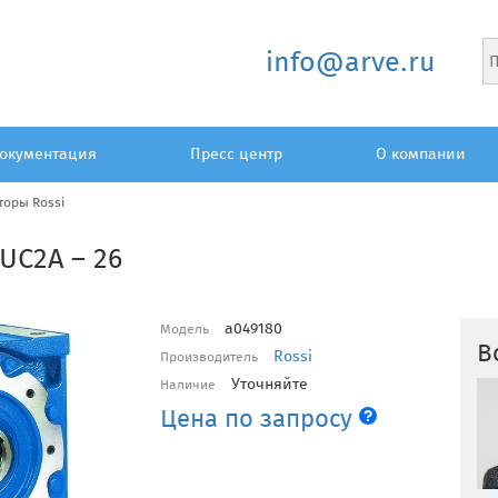
info@arve.ru
окументация
Пресс центр
О компании
торы Rossi
UC2A – 26
a049180
Модель
В
Rossi
Производитель
Уточняйте
Наличие
Цена по запросу