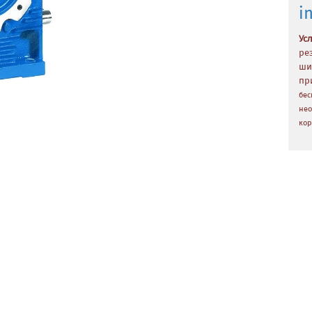
i
Ус
ре
ши
пр
бес
нео
кор