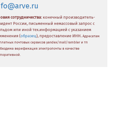
nfo@arve.ru
ловия сотрудничества
: конечный производитель-
зидент России, письменный немассовый запрос с
льдом или иной тех.информацией с указанием
именения (
образец
), предоставление ИНН.
Адресатам
платных почтовых сервисов yandex/mail/rambler и тп
бходима верификация электропочты в качестве
поративной.