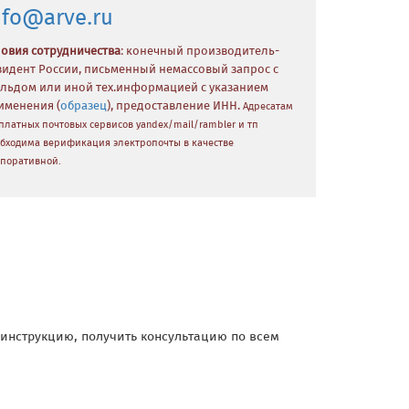
nfo@arve.ru
ловия сотрудничества
: конечный производитель-
зидент России, письменный немассовый запрос с
льдом или иной тех.информацией с указанием
именения (
образец
), предоставление ИНН.
Адресатам
платных почтовых сервисов yandex/mail/rambler и тп
бходима верификация электропочты в качестве
поративной.
и инструкцию, получить консультацию по всем