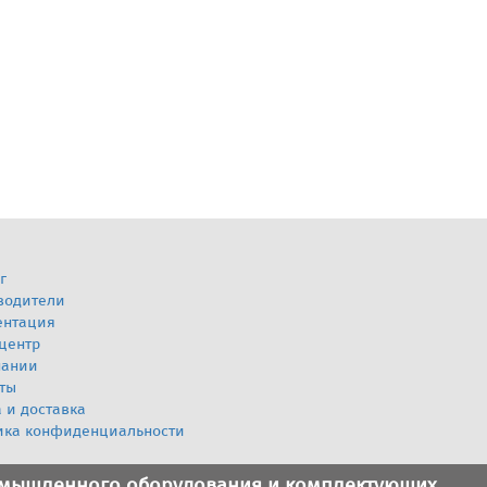
г
водители
ентация
центр
пании
ты
 и доставка
ика конфиденциальности
омышленного оборудования и комплектующих