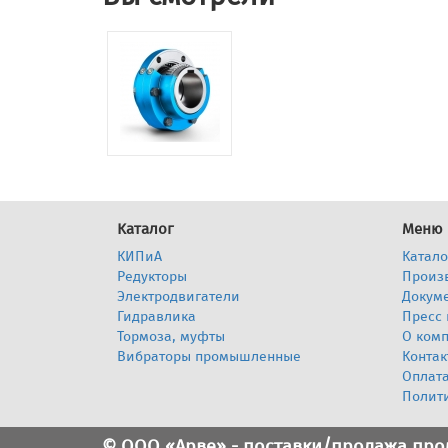
Каталог
Меню
КИПиА
Катало
Редукторы
Произ
Электродвигатели
Докум
Гидравлика
Пресс 
Тормоза, муфты
О ком
Вибраторы промышленные
Контак
Оплата
Полит
© ООО «Арве» - поставки/продажа пр