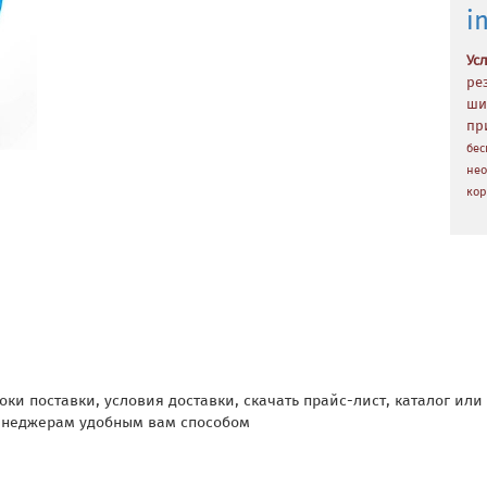
i
Ус
ре
ши
пр
бес
нео
кор
оки поставки, условия доставки, скачать прайс-лист, каталог ил
енеджерам удобным вам способом