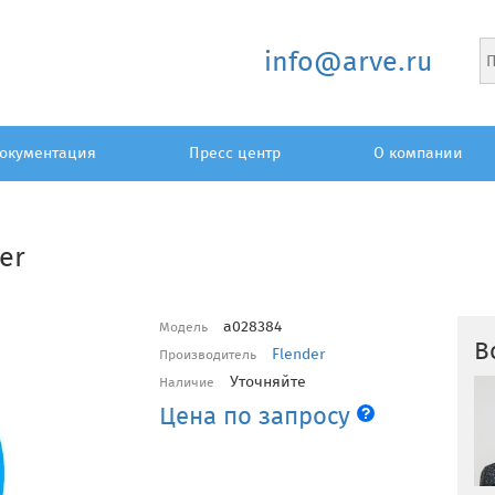
info@arve.ru
окументация
Пресс центр
О компании
er
a028384
Модель
В
Flender
Производитель
Уточняйте
Наличие
Цена по запросу