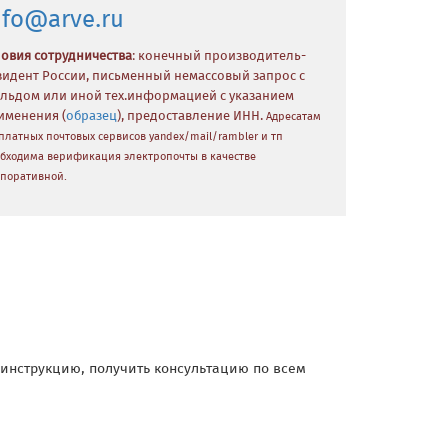
nfo@arve.ru
ловия сотрудничества
: конечный производитель-
зидент России, письменный немассовый запрос с
льдом или иной тех.информацией с указанием
именения (
образец
), предоставление ИНН.
Адресатам
платных почтовых сервисов yandex/mail/rambler и тп
бходима верификация электропочты в качестве
поративной.
и инструкцию, получить консультацию по всем