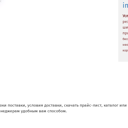
i
Ус
ре
ши
пр
бес
нео
кор
оки поставки, условия доставки, скачать прайс-лист, каталог ил
неджерам удобным вам способом.