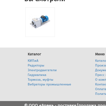
Каталог
Меню
КИПиА
Катало
Редукторы
Произ
Электродвигатели
Докум
Гидравлика
Пресс 
Тормоза, муфты
О ком
Вибраторы промышленные
Контак
Оплата
Полит
© ООО «Арве» - поставки/продажа пр