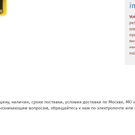
i
Ус
ре
ши
пр
бес
нео
кор
цену, наличие, сроки поставки, условия доставки по Москве, МО и
 возникающим вопросам, обращайтесь к нам по электропочте ил