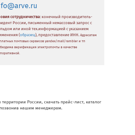
nfo@arve.ru
ловия сотрудничества
: конечный производитель-
зидент России, письменный немассовый запрос с
льдом или иной тех.информацией с указанием
именения (
образец
), предоставление ИНН.
Адресатам
платных почтовых сервисов yandex/mail/rambler и тп
бходима верификация электропочты в качестве
поративной.
 территории России, скачать прайс-лист, каталог
и позвонив нашим менеджерам.