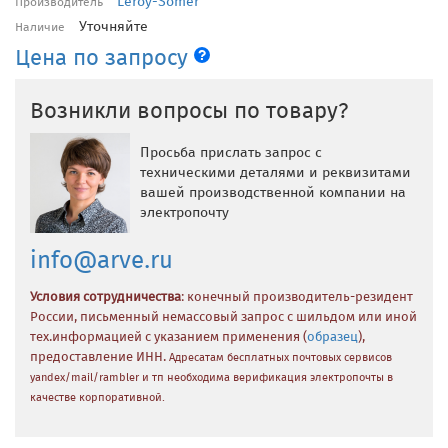
Leroy-Somer
Производитель
Уточняйте
Наличие
Цена по запросу
Возникли вопросы по товару?
Просьба прислать запрос с
техническими деталями и реквизитами
вашей производственной компании на
электропочту
info@arve.ru
Условия сотрудничества
: конечный производитель-резидент
России, письменный немассовый запрос с шильдом или иной
тех.информацией с указанием применения (
образец
),
предоставление ИНН.
Адресатам бесплатных почтовых сервисов
yandex/mail/rambler и тп необходима верификация электропочты в
качестве корпоративной.