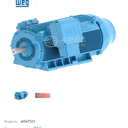
a047123
Модель