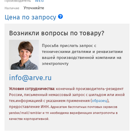
WEG
Производитель
Уточняйте
Наличие
Цена по запросу
Возникли вопросы по товару?
Просьба прислать запрос с
техническими деталями и реквизитами
вашей производственной компании на
электропочту
info@arve.ru
Условия сотрудничества
: конечный производитель-резидент
России, письменный немассовый запрос с шильдом или иной
тех.информацией с указанием применения (
образец
),
предоставление ИНН.
Адресатам бесплатных почтовых сервисов
yandex/mail/rambler и тп необходима верификация электропочты в
качестве корпоративной.