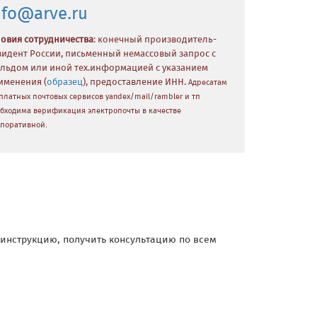
nfo@arve.ru
ловия сотрудничества
: конечный производитель-
зидент России, письменный немассовый запрос с
льдом или иной тех.информацией с указанием
именения (
образец
), предоставление ИНН.
Адресатам
платных почтовых сервисов yandex/mail/rambler и тп
бходима верификация электропочты в качестве
поративной.
и инструкцию, получить консультацию по всем