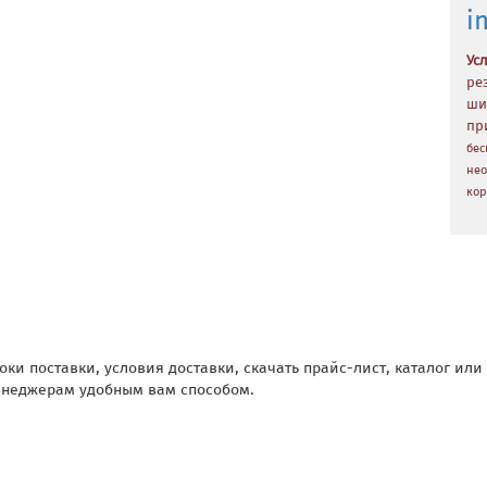
i
Ус
ре
ши
пр
бес
нео
кор
оки поставки, условия доставки, скачать прайс-лист, каталог ил
неджерам удобным вам способом.