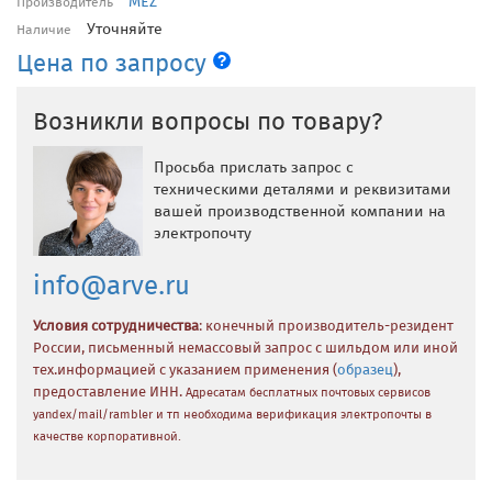
MEZ
Производитель
Уточняйте
Наличие
Цена по запросу
Возникли вопросы по товару?
Просьба прислать запрос с
техническими деталями и реквизитами
вашей производственной компании на
электропочту
info@arve.ru
Условия сотрудничества
: конечный производитель-резидент
России, письменный немассовый запрос с шильдом или иной
тех.информацией с указанием применения (
образец
),
предоставление ИНН.
Адресатам бесплатных почтовых сервисов
yandex/mail/rambler и тп необходима верификация электропочты в
качестве корпоративной.