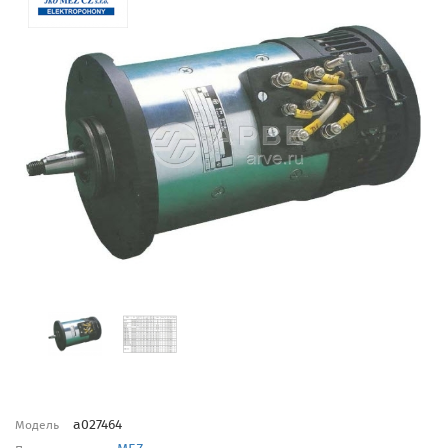
a027464
Модель