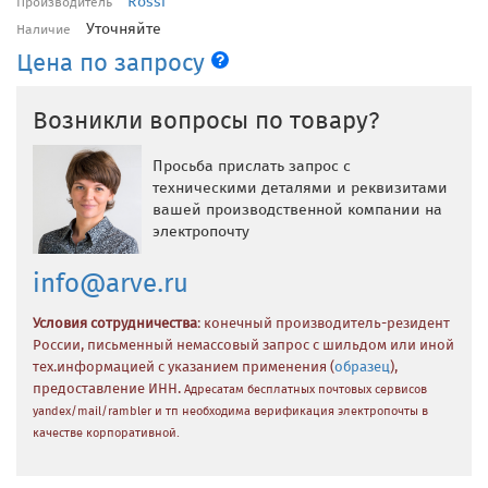
Rossi
Производитель
Уточняйте
Наличие
Цена по запросу
Возникли вопросы по товару?
Просьба прислать запрос с
техническими деталями и реквизитами
вашей производственной компании на
электропочту
info@arve.ru
Условия сотрудничества
: конечный производитель-резидент
России, письменный немассовый запрос с шильдом или иной
тех.информацией с указанием применения (
образец
),
предоставление ИНН.
Адресатам бесплатных почтовых сервисов
yandex/mail/rambler и тп необходима верификация электропочты в
качестве корпоративной.