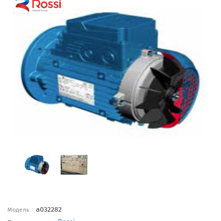
a032282
Модель