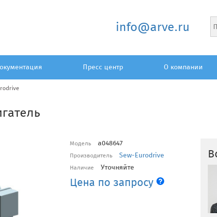
info@arve.ru
окументация
Пресс центр
О компании
rodrive
игатель
a048647
Модель
В
Sew-Eurodrive
Производитель
Уточняйте
Наличие
Цена по запросу