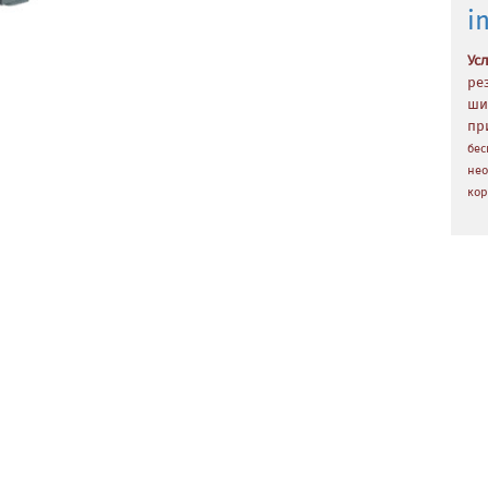
i
Ус
ре
ши
пр
бес
нео
кор