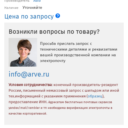
ABB
Производитель
Уточняйте
Наличие
Цена по запросу
Возникли вопросы по товару?
Просьба прислать запрос с
техническими деталями и реквизитами
вашей производственной компании на
электропочту
info@arve.ru
Условия сотрудничества
: конечный производитель-резидент
России, письменный немассовый запрос с шильдом или иной
тех.информацией с указанием применения (
образец
),
предоставление ИНН.
Адресатам бесплатных почтовых сервисов
yandex/mail/rambler и тп необходима верификация электропочты в
качестве корпоративной.