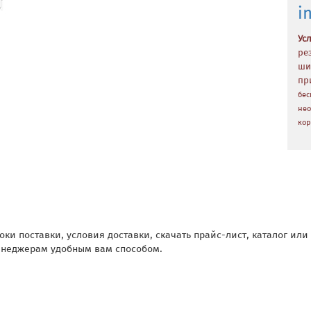
i
Ус
ре
ши
пр
бес
нео
кор
оки поставки, условия доставки, скачать прайс-лист, каталог ил
неджерам удобным вам способом.