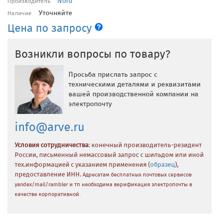
Nord
Производитель
Уточняйте
Наличие
Цена по запросу
Возникли вопросы по товару?
Просьба прислать запрос с
техническими деталями и реквизитами
вашей производственной компании на
электропочту
info@arve.ru
Условия сотрудничества
: конечный производитель-резидент
России, письменный немассовый запрос с шильдом или иной
тех.информацией с указанием применения (
образец
),
предоставление ИНН.
Адресатам бесплатных почтовых сервисов
yandex/mail/rambler и тп необходима верификация электропочты в
качестве корпоративной.