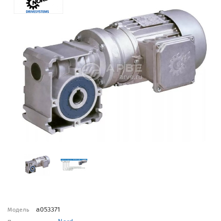
a053371
Модель