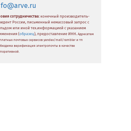
nfo@arve.ru
ловия сотрудничества
: конечный производитель-
зидент России, письменный немассовый запрос с
льдом или иной тех.информацией с указанием
именения (
образец
), предоставление ИНН.
Адресатам
платных почтовых сервисов yandex/mail/rambler и тп
бходима верификация электропочты в качестве
поративной.