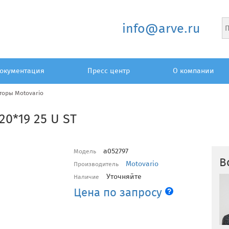
info@arve.ru
окументация
Пресс центр
О компании
торы Motovario
20*19 25 U ST
a052797
Модель
В
Motovario
Производитель
Уточняйте
Наличие
Цена по запросу