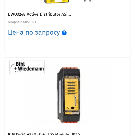
BWU3248 Active Distributor ASi...
Модель: a051553
Цена по запросу
BWU3428 ASi Safety I/O Module, IP20,...