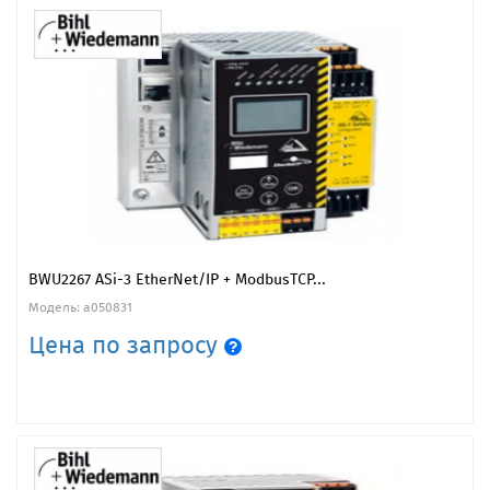
BWU2267 ASi-3 EtherNet/IP + ModbusTCP...
Модель: a050831
Цена по запросу