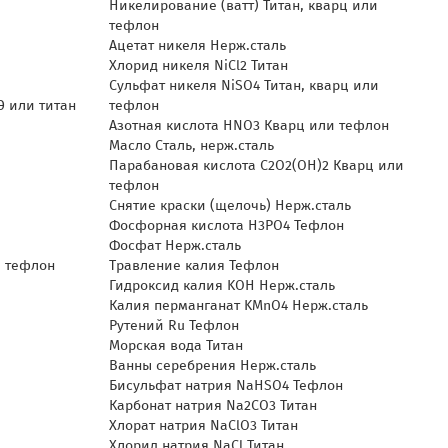
Никелирование (ватт) Титан, кварц или
тефлон
Ацетат никеля Нерж.сталь
Хлорид никеля NiCl2 Титан
Сульфат никеля NiSO4 Титан, кварц или
Э или титан
тефлон
Азотная кислота HNO3 Кварц или тефлон
Масло Сталь, нерж.сталь
Парабановая кислота C2O2(OH)2 Кварц или
тефлон
Снятие краски (щелочь) Нерж.сталь
Фосфорная кислота H3PO4 Тефлон
Фосфат Нерж.сталь
и тефлон
Травление калия Тефлон
Гидроксид калия KOH Нерж.сталь
Калия перманганат KMnO4 Нерж.сталь
Рутений Ru Тефлон
Морская вода Титан
Ванны серебрения Нерж.сталь
Бисульфат натрия NaHSO4 Тефлон
Карбонат натрия Na2CO3 Титан
Хлорат натрия NaClO3 Титан
Хлорид натрия NaCl Титан