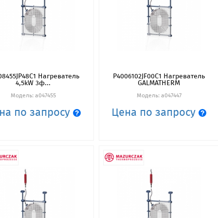
08455JP48C1 Нагреватель
P4006102JF00C1 Нагреватель
4,5kW 3ф...
GALMATHERM
Модель: a047455
Модель: a047447
на по запросу
Цена по запросу