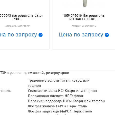
000043 нагреватель Calor
1054045016 Нагреватель
PHK...
ROTKAPPE B-KB...
Модель: a046879
Модель: a046840
на по запросу
Цена по запросу
 ТЭНы для ванн, емкостей, резервуаров:
Травление золота Титан, кварц или
тефлон
 сталь.
Соляная кислота HCl Кварц или тефлон
Плавиковая кислота HF Тефлон
Перекись водорода H2O2 Кварц или тефлон
Фосфат железа FePO4 Нерж.сталь
Фосфат марганца MnPO4 Нерж.сталь