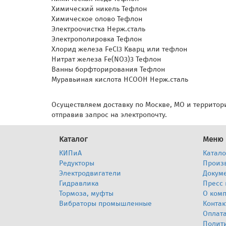
Химический никель Тефлон
Химическое олово Тефлон
Электроочистка Нерж.сталь
Электрополировка Тефлон
Хлорид железа FeCl3 Кварц или тефлон
Нитрат железа Fe(NO3)3 Тефлон
Ванны борфторирования Тефлон
Муравьиная кислота HCOOH Нерж.сталь
Осуществляем доставку по Москве, МО и территори
отправив запрос на электропочту.
Каталог
Меню
КИПиА
Катало
Редукторы
Произ
Электродвигатели
Докум
Гидравлика
Пресс 
Тормоза, муфты
О ком
Вибраторы промышленные
Контак
Оплата
Полит