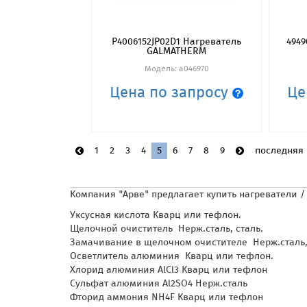
Р4006152JP02D1 Нагреватель
4949
GALMATHERM
Модель: a046970
Цена по запросу
Це
1
2
3
4
5
6
7
8
9
последняя
Компания "Арве" предлагает купить нагреватели /
Уксусная кислота Кварц или тефлон.
Щелочной очиститель Нерж.сталь, сталь.
Замачивание в щелочном очистителе Нерж.сталь,
Осветлитель алюминия Кварц или тефлон.
Хлорид алюминия AlCl3 Кварц или тефлон
Сульфат алюминия Al2SO4 Нерж.сталь
Фторид аммония NH4F Кварц или тефлон