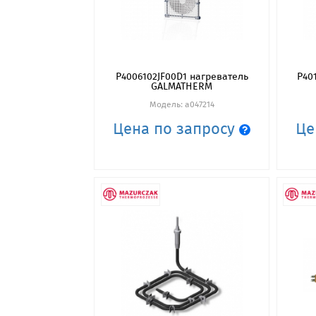
P4006102JF00D1 нагреватель
P40
GALMATHERM
Модель: a047214
Цена по запросу
Це