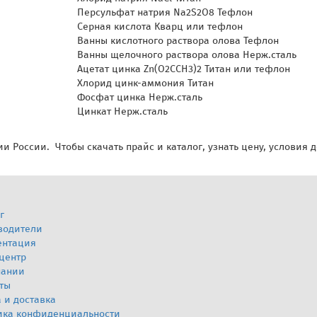
Персульфат натрия Na2S2O8 Тефлон
Серная кислота Кварц или тефлон
Ванны кислотного раствора олова Тефлон
Ванны щелочного раствора олова Нерж.сталь
Ацетат цинка Zn(O2CCH3)2 Титан или тефлон
Хлорид цинк-аммония Титан
Фосфат цинка Нерж.сталь
Цинкат Нерж.сталь
и России. Чтобы скачать прайс и каталог, узнать цену, условия 
г
водители
ентация
центр
пании
ты
 и доставка
ика конфиденциальности