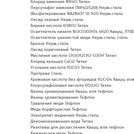
Хлорид аммония NH4Cl Титан
Персульфат аммония (NH4)2S208 Нерж.сталь
Фосфатирование NA2B4O7 10 H2O Нерж.сталь
Оксид черный Нерж.сталь
Борная кислота H3BO3 Титан
Осветлитель никеля Ni3CO3(OH)4 4H2O Кварц, ПТФ
Осветлитель цианистой меди Нерж.сталь, сталь
Бронза Нерж.сталь
Оксид коричневый Титан
Масляная кислота CH3CH2CH2-COOH Титан
Хлорид кальция CaCl2 Титан
Угольная кислота H2CO3 Титан
Протрава Сталь
Хромовая кислота без фторидов H2CrO4 Кварц ил
Хлорсульфоновая кислота HSO3Cl Титан
Ванны хромирования Кварц или тефлон
Ванны хроматирования Тефлон
Травление меди Тефлон
Медь борфтористая Тефлон
Электролит меднения Нерж.сталь
Деионизированная вода Титан
Реактивы для раскисления Кварц или тефлон
Химическая медь Тефлон