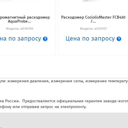
тромагнитный расходомер
Расходомер CoriolisMaster FCB430
AquaProbe...
/...
Модель: a030106
Модель: a030107
на по запросу
Цена по запросу
для: измерения давления, измерения силы, измерение температу
и России. Предоставляется официальная гарантия завода-изгото
лефону или отправив запрос на электропочту.