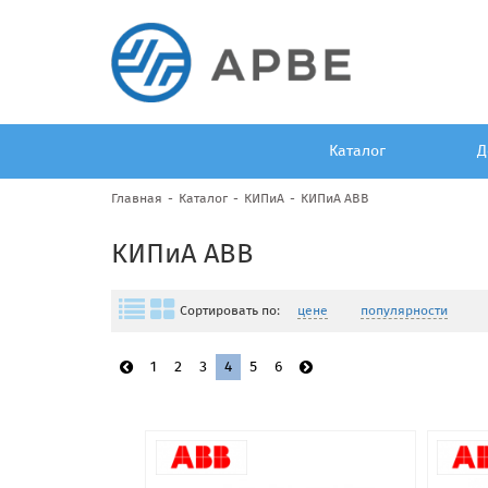
Каталог
Д
Главная
Каталог
КИПиА
КИПиА ABB
КИПиА ABB
Сортировать по:
цене
популярности
1
2
3
4
5
6