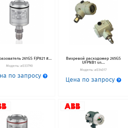
азователь 261GS FJP821 #...
Вихревой расходомер 265GS
UFPNB1 sn...
Модель: a033790
Модель: a034017
на по запросу
Цена по запросу