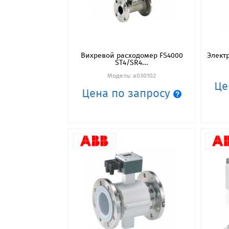
Вихревой расходомер FS4000
Элект
ST4/SR4...
Модель: a030102
Це
Цена по запросу