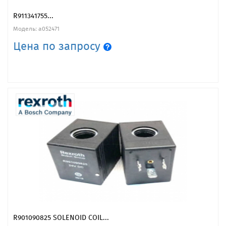
R911341755...
Модель: a052471
Цена по запросу
R901090825 SOLENOID COIL...