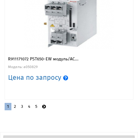
R911171072 PST650-EW модуль/AC...
Модель: a050829
Цена по запросу
1
2
3
4
5