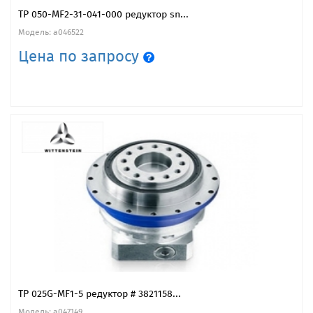
TP 050-MF2-31-041-000 редуктор sn...
Модель: a046522
Цена по запросу
TP 025G-MF1-5 редуктор # 3821158...
Модель: a047149