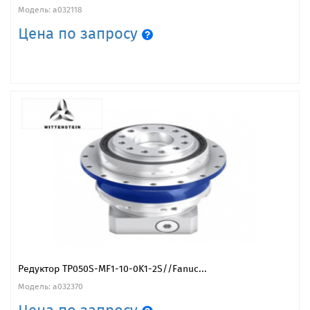
Модель: a032118
Цена по запросу
Редуктор TP050S-MF1-10-0K1-2S//Fanuc...
Модель: a032370