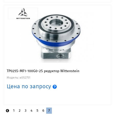
TP025S-MF1-100G0-2S редуктор Wittenstein
Модель: a052751
Цена по запросу
1
2
3
4
5
6
7