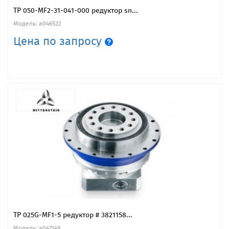
TP 050-MF2-31-041-000 редуктор sn...
Модель: a046522
Цена по запросу
TP 025G-MF1-5 редуктор # 3821158...
Модель: a047149