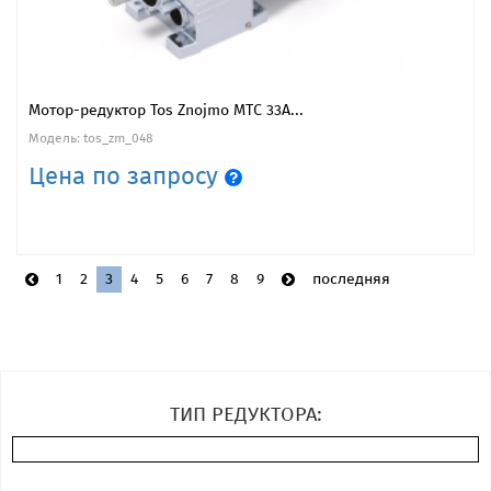
Мотор-редуктор Tos Znojmo MTC 33A...
Модель: tos_zm_048
Цена по запросу
1
2
3
4
5
6
7
8
9
последняя
ТИП РЕДУКТОРА: