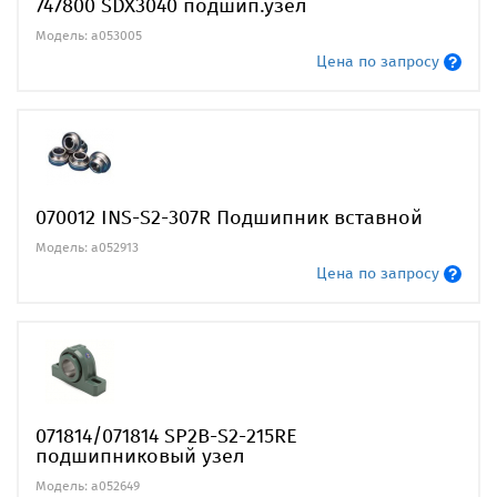
747800 SDX3040 подшип.узел
Модель: a053005
Цена по запросу
070012 INS-S2-307R Подшипник вставной
Модель: a052913
Цена по запросу
071814/071814 SP2B-S2-215RE
подшипниковый узел
Модель: a052649