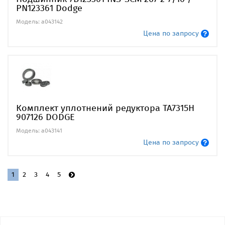
PN123361 Dodge
Модель: a043142
Цена по запросу
Комплект уплотнений редуктора ТА7315Н
907126 DODGE
Модель: a043141
Цена по запросу
1
2
3
4
5