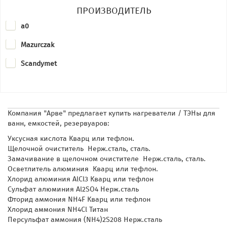
ПРОИЗВОДИТЕЛЬ
a0
Mazurczak
Scandymet
Компания "Арве" предлагает купить нагреватели / ТЭНы для
ванн, емкостей, резервуаров:
Уксусная кислота Кварц или тефлон.
Щелочной очиститель Нерж.сталь, сталь.
Замачивание в щелочном очистителе Нерж.сталь, сталь.
Осветлитель алюминия Кварц или тефлон.
Хлорид алюминия AlCl3 Кварц или тефлон
Сульфат алюминия Al2SO4 Нерж.сталь
Фторид аммония NH4F Кварц или тефлон
Хлорид аммония NH4Cl Титан
Персульфат аммония (NH4)2S208 Нерж.сталь