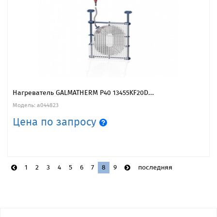
Нагреватель GALMATHERM P40 13455KF20D...
Модель: a044823
Цена по запросу
1
2
3
4
5
6
7
8
9
последняя