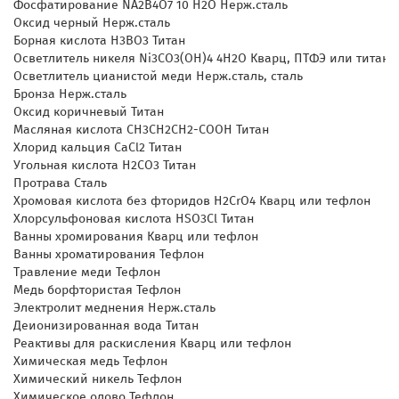
Фосфатирование NA2B4O7 10 H2O Нерж.сталь
Оксид черный Нерж.сталь
Борная кислота H3BO3 Титан
Осветлитель никеля Ni3CO3(OH)4 4H2O Кварц, ПТФЭ или титан
Осветлитель цианистой меди Нерж.сталь, сталь
Бронза Нерж.сталь
Оксид коричневый Титан
Масляная кислота CH3CH2CH2-COOH Титан
Хлорид кальция CaCl2 Титан
Угольная кислота H2CO3 Титан
Протрава Сталь
Хромовая кислота без фторидов H2CrO4 Кварц или тефлон
Хлорсульфоновая кислота HSO3Cl Титан
Ванны хромирования Кварц или тефлон
Ванны хроматирования Тефлон
Травление меди Тефлон
Медь борфтористая Тефлон
Электролит меднения Нерж.сталь
Деионизированная вода Титан
Реактивы для раскисления Кварц или тефлон
Химическая медь Тефлон
Химический никель Тефлон
Химическое олово Тефлон