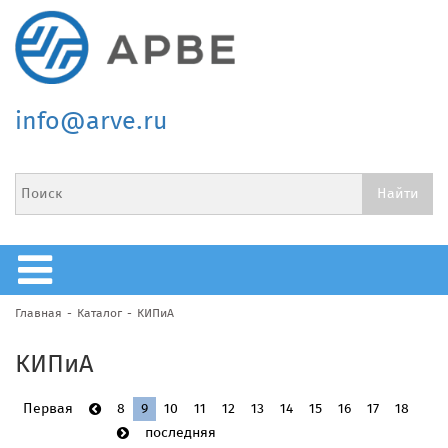
info@arve.ru
Главная
Каталог
КИПиА
КИПиА
Первая
8
9
10
11
12
13
14
15
16
17
18
последняя