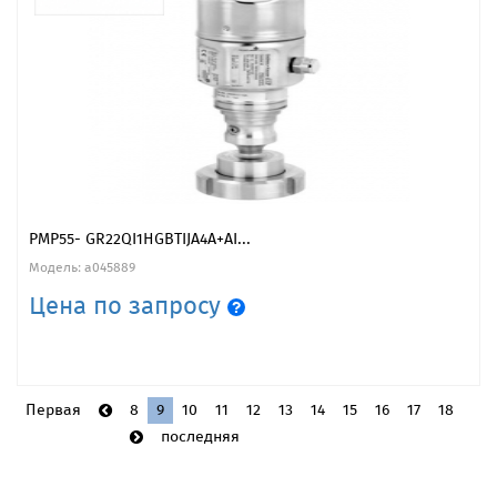
PMP55- GR22QI1HGBTIJA4A+AI...
Модель: a045889
Цена по запросу
Первая
8
9
10
11
12
13
14
15
16
17
18
последняя