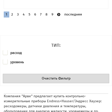
1
2
3
4
5
6
7
8
9
последняя
ТИП:
расход
уровень
Очистить Фильтр
Компания "Арве" предлагает купить контрольно-
измерительные приборы Endress+Hauser/Эндресс Хаузер:
расходомеры, датчики
давления и температуры,
оборудование для анализа жидкости, уровнемеры и др.