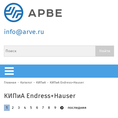
info@arve.ru
Главная
Каталог
КИПиА
КИПиА Endress+Hauser
КИПиА Endress+Hauser
1
2
3
4
5
6
7
8
9
последняя