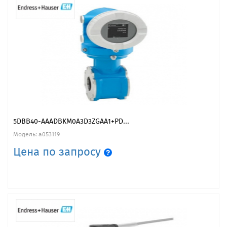
5DBB40-AAADBKM0A3D3ZGAA1+PD...
Модель: a053119
Цена по запросу