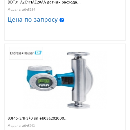
DDT31-A2C111AE2AAA датчик расхода...
Модель: a045289
Цена по запросу
83F15-3ЛР3/0 sn eb03a202000...
Модель: a045293