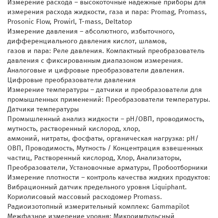
Измерение расхода – высокоточные надежные приборы для
измерения расхода жидкости, газа и пара: Promag, Promass,
Prosonic Flow, Prowirl, T-mass, Deltatop
Измерение давления – абсолютного, избыточного,
дифференциального давления кислот, шламов,
газов и пара: Реле давления. Компактный преобразователь
давления с фиксированным диапазоном измерения.
Аналоговые и цифровые преобразователи давления.
Цифровые преобразователи давления
Измерение температуры – датчики и преобразователи для
промышленных применений: Преобразователи температуры.
Датчики температуры
Промышленный анализ жидкости – pH/ОВП, проводимость,
мутность, растворенный кислород, хлор,
аммоний, нитраты, фосфаты, органическая нагрузка: pH/
ОВП, Проводимость, Мутность / Концентрация взвешенных
частиц, Растворенный кислород, Хлор, Анализаторы,
Преобразователи, Установочные арматуры, Пробоотборники
Измерение плотности – контроль качества жидких продуктов:
Вибрационный датчик предельного уровня Liquiphant.
Кориолисовый массовый расходомер Promass.
Радиоизотопный измерительный комплекс Gammapilot
Межфазное измерение уровня: Микроимпульсный