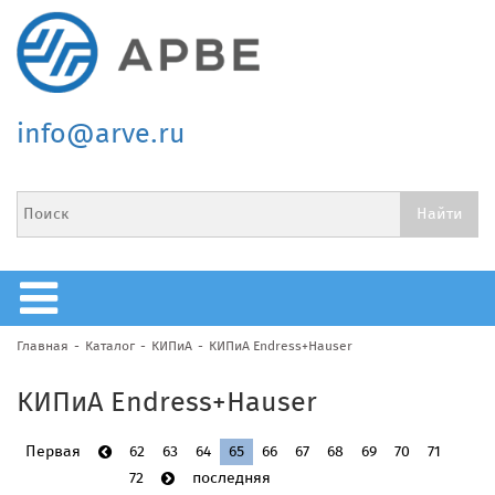
info@arve.ru
Главная
Каталог
КИПиА
КИПиА Endress+Hauser
КИПиА Endress+Hauser
Первая
62
63
64
65
66
67
68
69
70
71
72
последняя