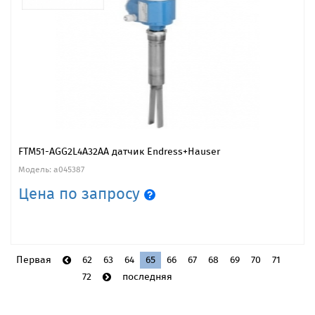
FTM51-AGG2L4A32AA датчик Endress+Hauser
Модель: a045387
Цена по запросу
Первая
62
63
64
65
66
67
68
69
70
71
72
последняя