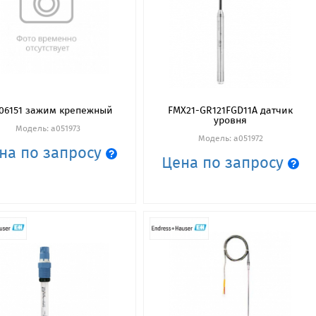
06151 зажим крепежный
FMX21-GR121FGD11A датчик
уровня
Модель: a051973
Модель: a051972
на по запросу
Цена по запросу