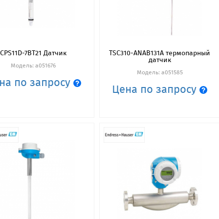
CPS11D-7BT21 Датчик
TSC310-ANAB131A термопарный
датчик
Модель: a051676
Модель: a051585
на по запросу
Цена по запросу