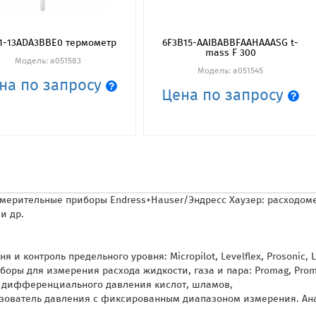
11-13ADA3BBE0 термометр
6F3B15-AAIBABBFAAHAAASG t-
mass F 300
Модель: a051583
Модель: a051545
на по запросу
Цена по запросу
змерительные приборы Endress+Hauser/Эндресс Хаузер: расходом
и др.
контроль предельного уровня: Micropilot, Levelflex, Prosonic, Li
ы для измерения расхода жидкости, газа и пара: Promag, Promass,
, дифференциального давления кислот, шламов,
разователь давления с фиксированным диапазоном измерения. А