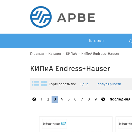
Каталог
Д
Главная
Каталог
КИПиА
КИПиА Endress+Hauser
КИПиА Endress+Hauser
Сортировать по:
цене
популярности
1
2
3
4
5
6
7
8
9
последняя