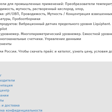
тели для промышленных применений: Преобразователи температ
мость, мутность, растворенный кислород, хлор,
ка: pH/ОВП, Проводимость, Мутность / Концентрация взвешенных 
матуры, Пробоотборники
 продуктов: Вибрационный датчик предельного уровня Liquiphant
ilot
уровнемер. Многопараметрический уровнемер. Емкостной уровн
многоканальные счетчики. Управление данными
оненты
и России. Чтобы скачать прайс и каталог, узнать цену, условия 
г
водители
ентация
центр
пании
ты
 и доставка
ика конфиденциальности