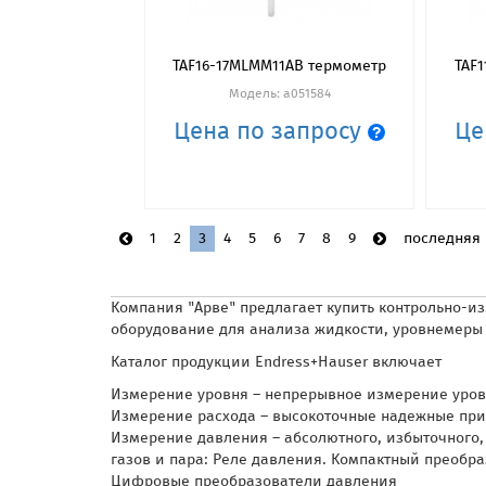
TAF16-17MLMM11AB термометр
TAF
Модель: a051584
Цена по запросу
Це
1
2
3
4
5
6
7
8
9
последняя
Компания "Арве" предлагает купить контрольно-и
оборудование для анализа жидкости, уровнемеры 
Каталог продукции Endress+Hauser включает
Измерение уровня – непрерывное измерение уровня и 
Измерение расхода – высокоточные надежные прибор
Измерение давления – абсолютного, избыточного
газов и пара: Реле давления. Компактный преоб
Цифровые преобразователи давления