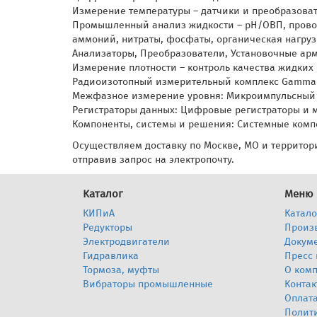
Измерение температуры – датчики и преобразова
Промышленный анализ жидкости – pH/ОВП, проводи
аммоний, нитраты, фосфаты, органическая нагруз
Анализаторы, Преобразователи, Установочные ар
Измерение плотности – контроль качества жидких
Радиоизотопный измерительный комплекс Gammap
Межфазное измерение уровня: Микроимпульсный 
Регистраторы данных: Цифровые регистраторы и 
Компоненты, системы и решения: Системные комп
Осуществляем доставку по Москве, МО и территори
отправив запрос на электропочту.
Каталог
Меню
КИПиА
Катало
Редукторы
Произ
Электродвигатели
Докум
Гидравлика
Пресс 
Тормоза, муфты
О ком
Вибраторы промышленные
Контак
Оплата
Полит