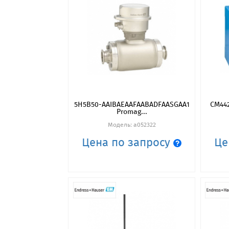
5H5B50-AAIBAEAAFAABADFAASGAA1
CM442
Promag...
Модель: a052322
Цена по запросу
Це