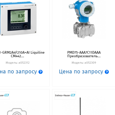
-GRM2A4F210A+AI Liquiline
PMD75-AAA7C11DAAA
CM442...
Преобразователь...
Модель: a052312
Модель: a052309
на по запросу
Цена по запросу