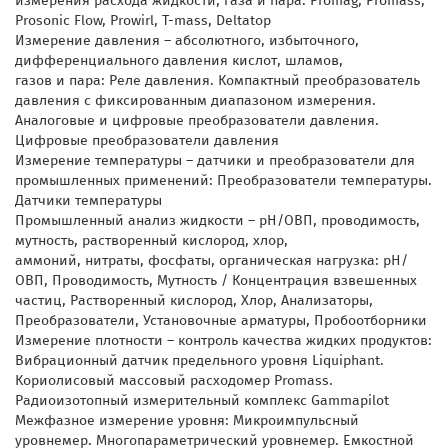
измерения расхода жидкости, газа и пара: Promag, Promass,
Prosonic Flow, Prowirl, T-mass, Deltatop
Измерение давления – абсолютного, избыточного,
дифференциального давления кислот, шламов,
газов и пара: Реле давления. Компактный преобразователь
давления с фиксированным диапазоном измерения.
Аналоговые и цифровые преобразователи давления.
Цифровые преобразователи давления
Измерение температуры – датчики и преобразователи для
промышленных применений: Преобразователи температуры.
Датчики температуры
Промышленный анализ жидкости – pH/ОВП, проводимость,
мутность, растворенный кислород, хлор,
аммоний, нитраты, фосфаты, органическая нагрузка: pH/
ОВП, Проводимость, Мутность / Концентрация взвешенных
частиц, Растворенный кислород, Хлор, Анализаторы,
Преобразователи, Установочные арматуры, Пробоотборники
Измерение плотности – контроль качества жидких продуктов:
Вибрационный датчик предельного уровня Liquiphant.
Кориолисовый массовый расходомер Promass.
Радиоизотопный измерительный комплекс Gammapilot
Межфазное измерение уровня: Микроимпульсный
уровнемер. Многопараметрический уровнемер. Емкостной