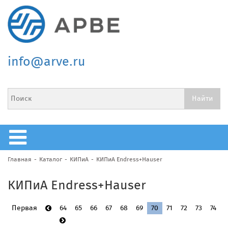
info@arve.ru
Главная
Каталог
КИПиА
КИПиА Endress+Hauser
КИПиА Endress+Hauser
Первая
64
65
66
67
68
69
70
71
72
73
74