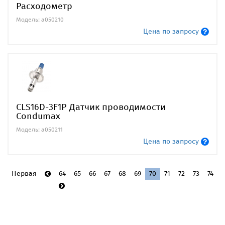
Расходометр
Модель: a050210
Цена по запросу
CLS16D-3F1P Датчик проводимости
Condumax
Модель: a050211
Цена по запросу
Первая
64
65
66
67
68
69
70
71
72
73
74