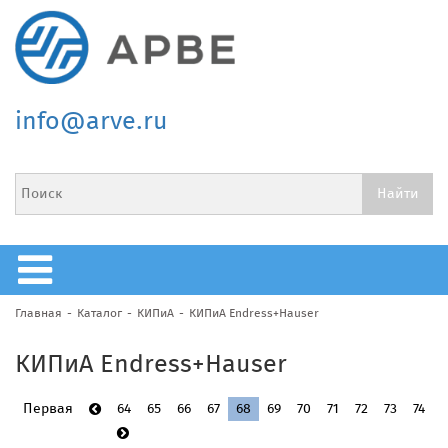
info@arve.ru
Главная
Каталог
КИПиА
КИПиА Endress+Hauser
КИПиА Endress+Hauser
Первая
64
65
66
67
68
69
70
71
72
73
74