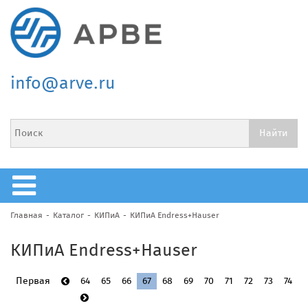
info@arve.ru
Главная
Каталог
КИПиА
КИПиА Endress+Hauser
КИПиА Endress+Hauser
Первая
64
65
66
67
68
69
70
71
72
73
74