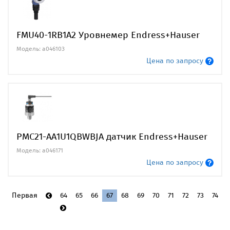
FMU40-1RB1A2 Уровнемер Endress+Hauser
Модель: a046103
Цена по запросу
PMC21-AA1U1QBWBJA датчик Endress+Hauser
Модель: a046171
Цена по запросу
Первая
64
65
66
67
68
69
70
71
72
73
74