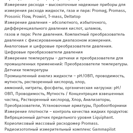
Измерение расхода – высокоточные надежные приборы для
измерения расхода жидкости, газа и пара: Promag, Promass,
Prosonic Flow, Prowirl, T-mass, Deltatop
Измерение давления – абсолютного, избыточного,
дифференциального давления кислот, шламов,
газов и пара: Реле давления. Компактный преобразователь
давления с фиксированным диапазоном измерения.
Аналоговые и цифровые преобразователи давления.
Цифровые преобразователи давления
Измерение температуры – датчики и преобразователи для
промышленных применений: Преобразователи температуры.
Датчики температуры
Промышленный анализ жидкости – pH/ОВП, проводимость,
мутность, растворенный кислород, хлор,
аммоний, нитраты, фосфаты, органическая нагрузка: pH/
ОВП, Проводимость, Мутность / Концентрация взвешенных
частиц, Растворенный кислород, Хлор, Анализаторы,
Преобразователи, Установочные арматуры, Пробоотборники
Измерение плотности – контроль качества жидких продуктов:
Вибрационный датчик предельного уровня Liquiphant.
Кориолисовый массовый расходомер Promass.
Радиоизотопный измерительный комплекс Gammapilot