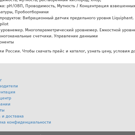
ка: pH/ОВП, Проводимость, Мутность / Концентрация взвешенных 
матуры, Пробоотборники
 продуктов: Вибрационный датчик предельного уровня Liquiphant
ilot
уровнемер. Многопараметрический уровнемер. Емкостной уровн
многоканальные счетчики. Управление данными
оненты
и России. Чтобы скачать прайс и каталог, узнать цену, условия 
г
водители
ентация
центр
пании
ты
 и доставка
ика конфиденциальности