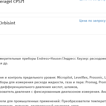
eragel CPS71
Цена по запросу
Orbisint
змерительные приборы Endress+Hauser/Эндресс Хаузер: расходом
и др.
контроль предельного уровня: Micropilot, Levelflex, Prosonic, Li
ы для измерения расхода жидкости, газа и пара: Promag, Promass,
, дифференциального давления кислот, шламов,
разователь давления с фиксированным диапазоном измерения. А
тели для промышленных применений: Преобразователи температ
мость, мутность, растворенный кислород, хлор,