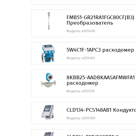
FMB51-GR21RA1FGC80CFJB3J 
Преобразователь
Модель: a051438
5W4C1F-1APC3 расходомер
Модель: a051402
8KBB25-AADBKAASAFMWFA1 P
расходомер
Модель: a051370
CLD134-PCS148AB1 Кондукт
Модель: a051309