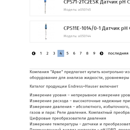
CPS71-2TC2ESK Датчик pH C
Модель: a050145
CPS11E-1014/0-1 Датчик pH 
Модель: a050144
1
2
3
4
5
6
7
8
9
последняя
Компания "Арве" предлагает купить контрольно-и
оборудование для анализа жидкости, уровнемеры 
Каталог продукции Endress+Hauser включает
Измерение уровня – непрерывное измерение уровня и 
Измерение расхода – высокоточные надежные прибор
Измерение давления – абсолютного, избыточного
газов и пара: Реле давления. Компактный преоб
Цифровые преобразователи давления
Измерение температуры – датчики и преобразова
Промышленный анализ жидкости – pH/ОВП, проводи