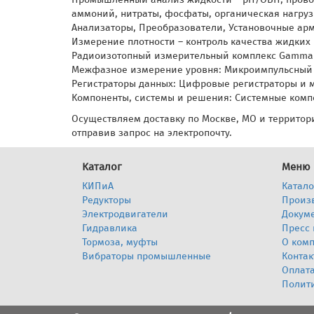
аммоний, нитраты, фосфаты, органическая нагруз
Анализаторы, Преобразователи, Установочные ар
Измерение плотности – контроль качества жидких
Радиоизотопный измерительный комплекс Gammap
Межфазное измерение уровня: Микроимпульсный 
Регистраторы данных: Цифровые регистраторы и 
Компоненты, системы и решения: Системные комп
Осуществляем доставку по Москве, МО и территори
отправив запрос на электропочту.
Каталог
Меню
КИПиА
Катало
Редукторы
Произ
Электродвигатели
Докум
Гидравлика
Пресс 
Тормоза, муфты
О ком
Вибраторы промышленные
Контак
Оплата
Полит