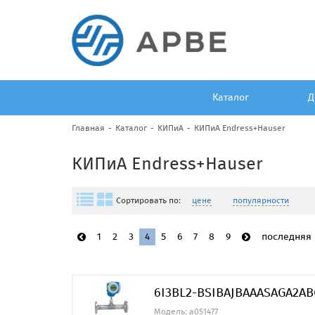
Каталог
Д
Главная
Каталог
КИПиА
КИПиА Endress+Hauser
КИПиА Endress+Hauser
Сортировать по:
цене
популярности
1
2
3
4
5
6
7
8
9
последняя
6I3BL2-BSIBAJBAAASAGA2A
Модель: a051477