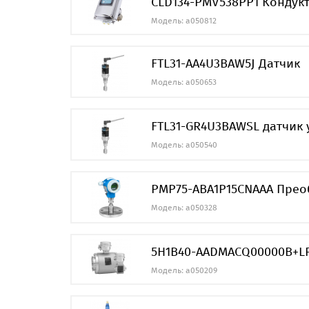
CLD134-PMV538PP1 Кондук
Модель: a050812
FTL31-AA4U3BAW5J Датчик
Модель: a050653
FTL31-GR4U3BAWSL датчик 
Модель: a050540
PMP75-ABA1P15CNAAA Прео
Модель: a050328
5H1B40-AADMACQ00000B+L
Модель: a050209