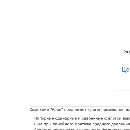
R92
Це
Компания "Арве" предлагает купить промышленн
Напорные одинарные и сдвоенные фильтры выс
Фильтры линейного монтажа среднего давлени
Сливные одинарные и сдвоенные фильтры низко