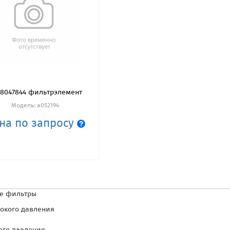
8047844 фильтрэлемент
Модель: a052194
на по запросу
ые фильтры
окого давления
я
го давления