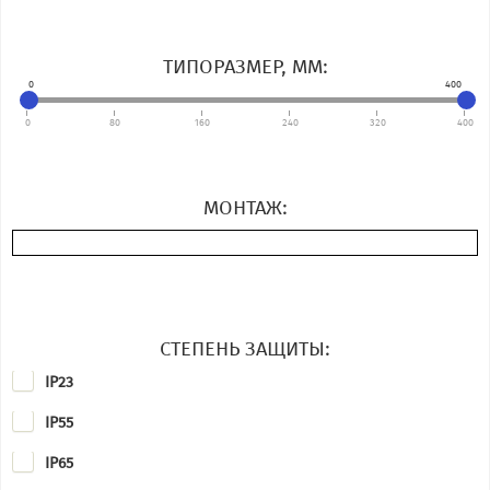
Coel
ТИПОРАЗМЕР, ММ:
EMIT S.A.
0
400
Emod
0
80
160
240
320
400
Fimet
Helmke
МОНТАЖ:
Hoyer
Lafert
Lammers
СТЕПЕНЬ ЗАЩИТЫ:
Lenze
IP23
Leroy-Somer
IP55
MEZ
IP65
MGM motori elettrici