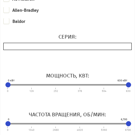
Allen-Bradley
Baldor
Bauer
СЕРИЯ:
Baumuller
Besel
Bevi
МОЩНОСТЬ, КВТ:
Bonfiglioli
0
кВт
630
кВт
Bosch Rexroth
0
126
252
378
504
630
Brevini
Cantoni
ЧАСТОТА ВРАЩЕНИЯ, ОБ/МИН:
0
6,700
Celma Indukta
0
1340
2680
4020
5360
6700
Cemp