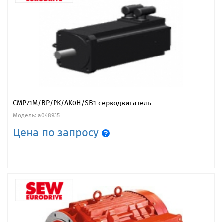
CMP71M/BP/PK/AK0H/SB1 серводвигатель
Модель: a048935
Цена по запросу