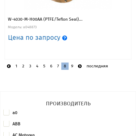
W-4030-M-H00AA (PTFE/Teflon Seal)...
Модель: a048873
Цена по запросу
1
2
3
4
5
6
7
8
9
последняя
ПРОИЗВОДИТЕЛЬ
a0
ABB
AC Motoren