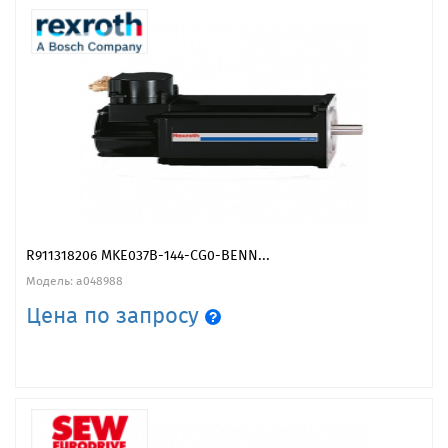
R911318206 MKE037B-144-CG0-BENN...
Модель: a048988
Цена по запросу