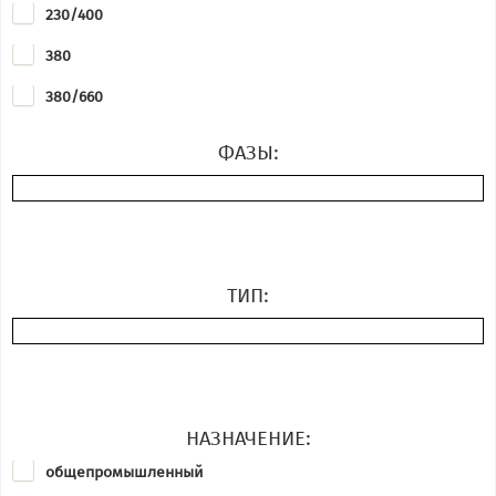
230/400
Transtecno
380
Vascat
380/660
VEM
400
WEG
ФАЗЫ:
400-690
400/690
ТИП:
НАЗНАЧЕНИЕ:
общепромышленный