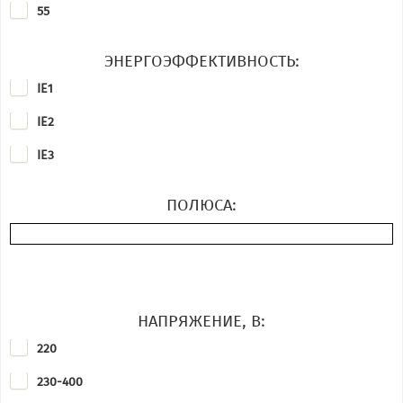
55
Motovario
Nord
ЭНЕРГОЭФФЕКТИВНОСТЬ:
IE1
Oemer
IE2
Parker
IE3
Rehfuss
Rossi
ПОЛЮСА:
Sew-Eurodrive
Sicme motori
Siemens
НАПРЯЖЕНИЕ, В:
STM
220
Stober
230-400
Tamel