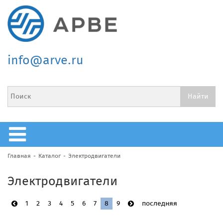
info@arve.ru
Главная
Каталог
Электродвигатели
Электродвигатели
1
2
3
4
5
6
7
8
9
последняя