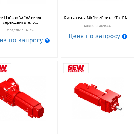
115U3C300BACAA115190
R911283582 MKD112C-058-KP3-BN...
серводвигатель...
Модель: a045757
Модель: a045759
Цена по запросу
на по запросу