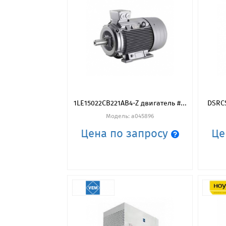
1LE15022CB221AB4-Z двигатель #...
DSRCS
Модель: a045896
Цена по запросу
Це