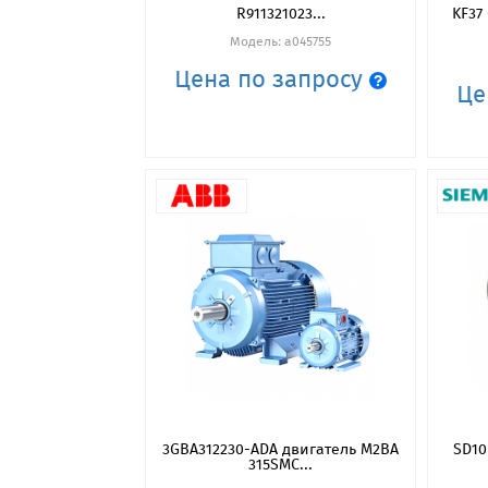
R911321023...
KF37
Модель: a045755
Цена по запросу
Це
3GBA312230-ADA двигатель М2ВА
SD10
315SMC...