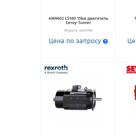
4969602 LS160 15kw двигатель
Leroy-Somer
Модель: a045760
Цена по запросу
Це