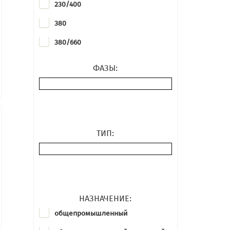
230/400
Transtecno
380
Vascat
380/660
VEM
400
ФАЗЫ:
WEG
400-690
400/690
ТИП:
НАЗНАЧЕНИЕ:
общепромышленный