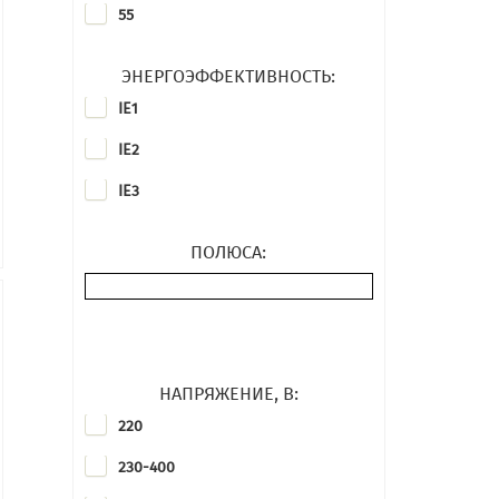
MGM motori elettrici
55
Motovario
ЭНЕРГОЭФФЕКТИВНОСТЬ:
Nord
IE1
Oemer
IE2
Parker
IE3
Rehfuss
Rossi
ПОЛЮСА:
Sew-Eurodrive
Sicme motori
Siemens
НАПРЯЖЕНИЕ, В:
STM
220
Stober
230-400
Tamel