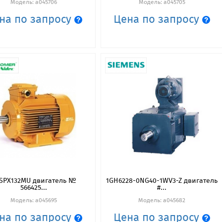
Модель: a045706
Модель: a045705
на по запросу
Цена по запросу
SPX132MU двигатель №
1GH6228-0NG40-1WV3-Z двигатель
566425...
#...
Модель: a045695
Модель: a045682
на по запросу
Цена по запросу