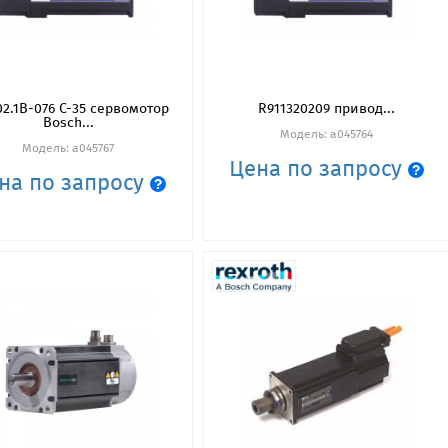
2.1B-076 C-35 сервомотор
R911320209 привод...
Bosch...
Модель: a045764
Модель: a045767
Цена по запросу
на по запросу