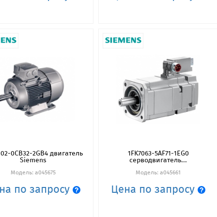
002-0CB32-2GB4 двигатель
1FK7063-5AF71-1EG0
Siemens
серводвигатель...
Модель: a045675
Модель: a045661
на по запросу
Цена по запросу