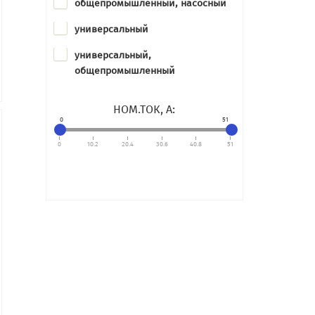
общепромышленный, насосный
универсальный
универсальный,
общепромышленный
НОМ.ТОК, А:
0
51
0
10.2
20.4
30.6
40.8
51