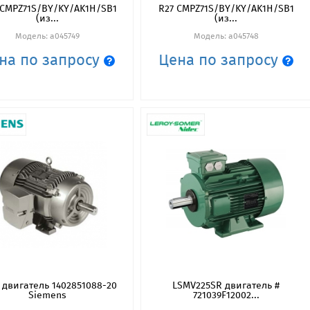
 CMPZ71S/BY/KY/AK1H/SB1
R27 CMPZ71S/BY/KY/AK1H/SB1
(из...
(из...
Модель: a045749
Модель: a045748
на по запросу
Цена по запросу
 двигатель 1402851088-20
LSMV225SR двигатель #
Siemens
721039F12002...