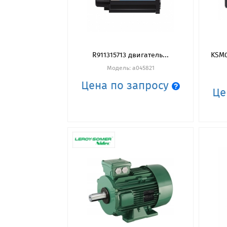
R911315713 двигатель...
KSM0
Модель: a045821
Цена по запросу
Це