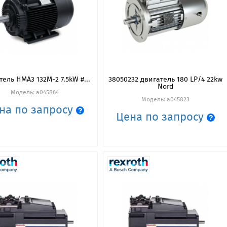
ель HMA3 132M-2 7.5kW #...
38050232 двигатель 180 LP/4 22kw
Nord
Модель: a045864
Модель: a045823
на по запросу
Цена по запросу