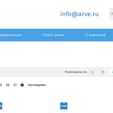
info@arve.ru
окументация
Пресс центр
О компании
Показывать по:
12
18
5
26
27
последняя