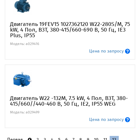
Двигатель 19FEV15 1027362120 W22-280S/M, 75
kW, 4 Пол, B3T, 380-415/660-690 В, 50 Гц, IE3
Plus, IP55
Модель: a029416
Цена по запросу
Двигатель W22 -132M, 7.5 kW, 4 Пол, B3T, 380-
415/660//440-460 В, 50 Гц, IE2, IP55 WEG
Модель: a029499
Цена по запросу
Первая
2
3
4
5
6
7
8
9
10
11
12