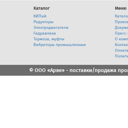
Каталог
Меню
КИПиА
Катало
Редукторы
Произ
Электродвигатели
Докум
Гидравлика
Пресс 
Тормоза, муфты
О ком
Вибраторы промышленные
Контак
Оплата
Полит
© ООО «Арве» - поставки/продажа пр