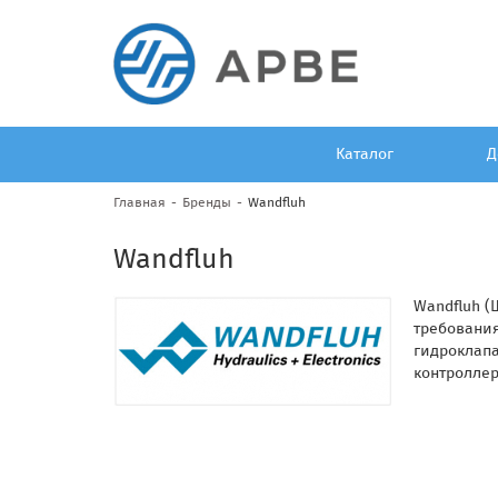
Каталог
Д
Главная
Бренды
Wandfluh
Wandfluh
Wandfluh (
требования
гидроклапа
контролле