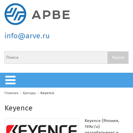
info@arve.ru
Главная
Бренды
Keyence
Keyence
Keyence (Япония,
1974г/о)
разрабатывает и