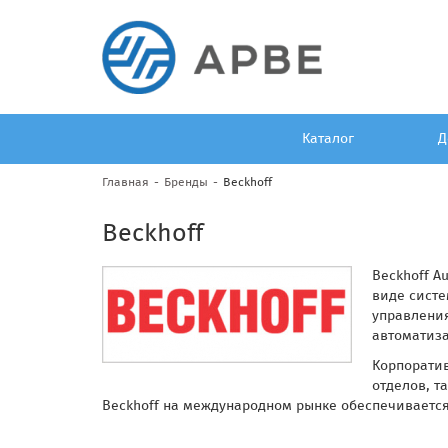
Каталог
Д
Главная
Бренды
Beckhoff
Beckhoff
Beckhoff A
виде систе
управлени
автоматиз
Корпоратив
отделов, т
Beckhoff на международном рынке обеспечивается 