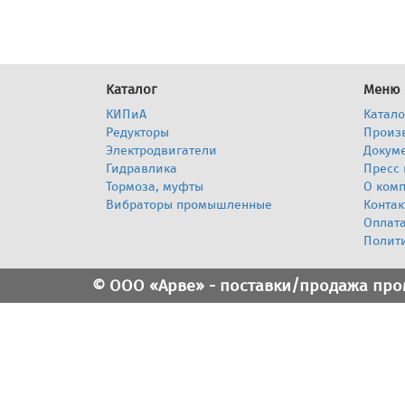
Каталог
Меню
КИПиА
Катало
Редукторы
Произ
Электродвигатели
Докум
Гидравлика
Пресс 
Тормоза, муфты
О ком
Вибраторы промышленные
Контак
Оплата
Полит
© ООО «Арве» - поставки/продажа пр