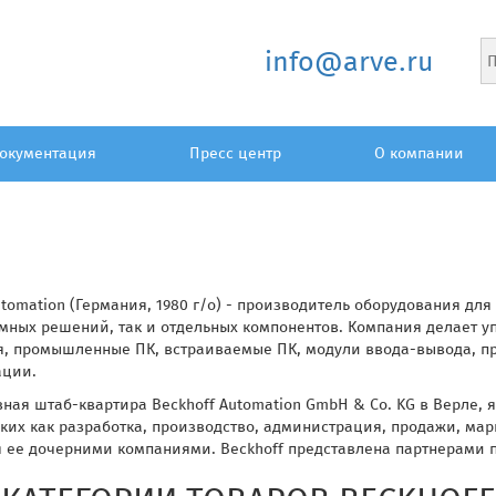
info@arve.ru
окументация
Пресс центр
О компании
utomation (Германия, 1980 г/о) - производитель оборудования дл
мных решений, так и отдельных компонентов. Компания делает у
я, промышленные ПК, встраиваемые ПК, модули ввода-вывода, п
ации.
ная штаб-квартира Beckhoff Automation GmbH & Co. KG в Верле,
аких как разработка, производство, администрация, продажи, ма
ее дочерними компаниями. Beckhoff представлена ​​партнерами п